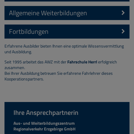
Derzeit führen wir die
Umschulung zum Beruf:
Allgemeine Weiterbildungen
Berufskraftfahrer/in Güter- ode
r
Personenverkehr
in unserem
Kfz-Mechatroniker/in
Aus- und Weiterbildungszentrum
Fortbildungen
Baumaschinenbediener / Erdbaumaschinen
durch.
Ladungssicherung für Nutzfahrzeuge
Erwerb Führerschein Lkw/Bus
Fortbildung zum Botenfahrer im Logistikbereich
Erfahrene Ausbilder bieten Ihnen eine optimale Wissensvermittlung
Kranführerausbildung (Lade-, Auto- und Turmdrehkran)
und Ausbildung.
Termine werden auf Anfrage angeboten.
Gabelstaplerfahrerausbildung
Perfektionierung Lkw/Bus
Seit 1995 arbeitet das AWZ mit der
Fahrschule Herrl
erfolgreich
zusammen.
Bei Ihrer Ausbildung betreuen Sie erfahrene Fahrlehrer dieses
Kooperationspartners.
Ihre Ansprechpartnerin
Aus- und Weiterbildungszentrum
Regionalverkehr Erzgebirge GmbH