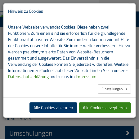
A+
03733 151-0
A-
Suche:
Hinweis zu Cookies
MENU
Aus- und Weiterbildungszentrum der RVE
Unsere Webseite verwendet Cookies. Diese haben zwei
Automatische
Funktionen: Zum einen sind sie erforderlich für die grundlegende
Bilder-
Funktionalität unserer Website. Zum anderen können wir mit Hilfe
Show
der Cookies unsere Inhalte für Sie immer weiter verbessern. Hierzu
stoppen
werden pseudonymisierte Daten von Website-Besuchern
gesammelt und ausgewertet. Das Einverständnis in die
Verwendung der Cookies können Sie jederzeit widerrufen. Weitere
Informationen zu Cookies auf dieser Website finden Sie in unserer
Datenschutzerklärung
und zu uns im
Impressum
.
Unser Portfolio
Einstellungen
Unser Aus- und Weiterbildungszentrum bietet zahlreiche
Möglichkeiten im Bereich Aus- und Weiterbildung, Umschulung oder
Fortbildung. Erfahrene Ausbilder bieten Ihnen eine optimale
Alle Cookies ablehnen
Alle Cookies akzeptieren
Wissensvermittlung, begleiten Ihren Lernprozess und bringen Sie zu
Ihrem Lernziel.
Umschulungen