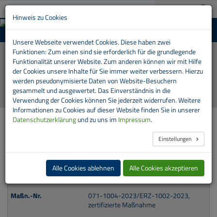
A+
03733 151-0
A-
Suche:
Hinweis zu Cookies
MENU
Aus- und Weiterbildungszentrum der RVE
Unsere Webseite verwendet Cookies. Diese haben zwei
Automatische
Funktionen: Zum einen sind sie erforderlich für die grundlegende
Bilder-
Funktionalität unserer Website. Zum anderen können wir mit Hilfe
Show
der Cookies unsere Inhalte für Sie immer weiter verbessern. Hierzu
stoppen
werden pseudonymisierte Daten von Website-Besuchern
gesammelt und ausgewertet. Das Einverständnis in die
Verwendung der Cookies können Sie jederzeit widerrufen. Weitere
Informationen zu Cookies auf dieser Website finden Sie in unserer
Datenschutzerklärung
und zu uns im
Impressum
.
Aktuelle Bildungsangebote
Einstellungen
EU-Berufskraftfahrer Weiterbildung
LKW und Bus
Alle Cookies ablehnen
Alle Cookies akzeptieren
1.19 und 1.20; Bausteine 1 bis 5
071-1004-2023/ERZ-1002-2023,
zertifizierte Maßnahme